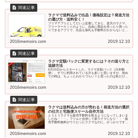
ラクマで送料込みで出品！価格設定は？発送方法
の選び方・送料安く！
フリマアプリとしてだいぶ定着してきた、楽天のラクマ。
フリーマーケットのように、自由に商品を売ったり買った
りできるアプリで、出品も落札も手数料がかからないとい
うのが大きな魅力ではないでしょうか？家庭で不要となっ
たものを出品し、購入者がいればラ...
2016memoirs.com
2019.12.10
ラクマ定額パックに変更するには？その送り方と
追跡方法
6月20日からスタートした、ラクマ定額パック（日本郵
便）。すでに利用されている方も多いと思いますが、初め
ての時は、ちょっとわかりづらい？と思ったのは私だけで
しょうか・・・(;^_^A今回は初心者さんがつまづきやす
い、ラクマ定額パック・らく得...
2016memoirs.com
2019.12.10
ラクマは送料込みの方が売れる！発送方法の選択
の仕方と宅急便スケール自作方法
とうとうラクマも販売手数料を取るようになってしまいま
したね・・・。フリルと合併して新ラクマになり・・・販
売手数料無料がウリだったラクマなのに、がっかりです。
かといって、他のフリマサイトを使う予定はないので（出
品商品を移行するのがメンドクサイ...
2016memoirs.com
2019.12.10