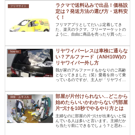
ほどです。そんな時、いつもイラっとす
ラクマで送料込みで出品！価格設
フリマサイト
るのが、ゆで卵の殻がきれ...
定は？発送方法の選び方・送料安
く！
フリマアプリとしてだいぶ定着してき
た、楽天のラクマ。フリーマーケットの
ように、自由に商品を売ったり買ったり
できるアプリで、出品も落札も手数料が
かからないというのが大きな魅力ではな
いでしょうか？家庭で不要となったもの
リヤワイパーレスは車検に通らな
how-to
を出品し、購入者がいればラ...
い？アルファード（ANH10W)の
リヤワイパー外し方
我が家のアルファードもかなりのご高齢
となってきました（笑）愛着を持って乗
っているのですが、主人が「リヤワイパ
ーは要らないから外したい」と言い始め
ました。ん～これって取っ払っちゃって
も大丈夫？今回はリヤワイパーを外すだ
部屋が片付けられない…どこから
掃除・お手入れ
けではなくて、モーターも取り外しまし
始めたらいいかわからない汚部屋
たので写真付きでどうぞ。
片づけを10秒でやるやり方とは
主婦なのに部屋の片づけが出来ないと悩
んでいる人は多いと言います。主婦だか
ら当たり前にできるでしょう？と思われ
ているから誰にも相談できないんです。