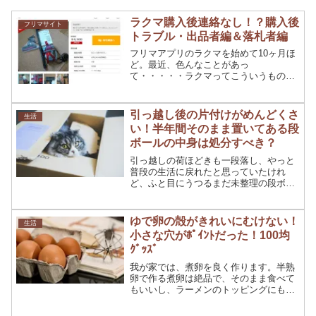
ラクマ購入後連絡なし！？購入後
フリマサイト
トラブル・出品者編＆落札者編
フリマアプリのラクマを始めて10ヶ月ほ
ど。最近、色んなことがあっ
て・・・・・ラクマってこういうもの？
と、ちょっとげんなりしています。今回
起きたこととは？ラクマ購入後連絡な
し！？今回は私は「出品者」です。出品
引っ越し後の片付けがめんどくさ
生活
した商品が購入されました。購入前に...
い！半年間そのまま置いてある段
ボールの中身は処分すべき？
引っ越しの荷ほどきも一段落し、やっと
普段の生活に戻れたと思っていたけれ
ど、ふと目にうつるまだ未整理の段ボー
ルの山。めんどくさいのでそのままにし
ていませんか？でもいつかは片付けよう
と思っているあなたに！段ボールの中身
ゆで卵の殻がきれいにむけない！
生活
の処分について紹介します。...
小さな穴がﾎﾟｲﾝﾄだった！100均
ｸﾞｯｽﾞ
我が家では、煮卵を良く作ります。半熟
卵で作る煮卵は絶品で、そのまま食べて
もいいし、ラーメンのトッピングにも使
います。なので、ラーメンを食べようと
思ったら、まずは煮卵づくりから始める