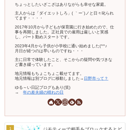
ちょっとしたいざこざはありながらも幸せな家庭。
主人からは「ダイエットしろ」( ｀ー´)ノと日々叱られ
てます・・・・
2017年10月から子どもが保育園に行き始めたので、仕
事を再開しました。正社員での雇用は厳しいと実感
し、パート勤めスタートです。
2023年4月から子供が小学校に通い始めました(^^♪
月日が経つのは早いものですね・・・
主に日常で体験したこと、そこからの疑問や気づきな
ど書き綴っています。
地元情報もちょこちょこ載せてます。
地元情報は別ブログに移動しました→
日野市って？
ゆる～い日記ブログもあり(笑)
→
年の差夫婦の晴れの日
ジモティーで相手をブロックするとど