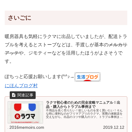
さいごに
暖房器具も気軽にラクマに出品していましたが、配送トラ
ブルを考えるとストーブなどは、手渡しが基本の
メルカリ
アッテ
や、ジモティーなどを活用したほうがよさそうで
す。
ぽちっと応援お願いします(^^♪→
にほんブログ村
ラクマ初心者のための完全攻略マニュアル！出
品・購入からトラブル事例まで
不用品を高く売りたい！欲しいものを安く買いたい！そん
な時に便利なのがフリマアプリのラクマ。実際の体験談を
交えながら、出品のコツや購入のコツ、トラブル事例ま
で、ラクマ初心者さんのお役に立てばと思います。はじめ
にこちらの記事は既にラクマの利用を...
2016memoirs.com
2019.12.12