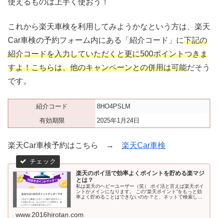
使えるものは上手く使おう！
これから楽天車検を利用してみようかなという方は、楽天
Car車検の予約フォーム内にある「紹介コード」に
下記の
紹介コードを入力していただくと更に500ポイントつきま
すよ！こちらは、他のキャンペーンとの併用は可能
だそう
です。
紹介コード
8HO4PSLM
有効期限
2025年1月24日
楽天Car車検予約はこちら →
楽天Car車検
楽天のポイ活で効率よくポイントを貯める楽マジ
とは？
私は楽天のヘビーユーザー（笑） ポイ活と言えば楽天ポイ
ントがメインになります。 この”楽天ポイント”をもっと効
率よく貯めることはできないのか？と、ネットで検索しま
くった時期もありました。 色んな情報がある中で「楽天ポ
イント毎月10万ポイント...
www.2016hirotan.com