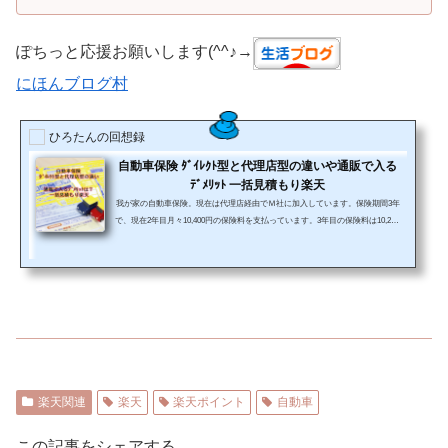
ぽちっと応援お願いします(^^♪→
にほんブログ村
ひろたんの回想録
自動車保険 ﾀﾞｲﾚｸﾄ型と代理店型の違いや通販で入る
ﾃﾞﾒﾘｯﾄ 一括見積もり楽天
我が家の自動車保険。現在は代理店経由でＭ社に加入しています。保険期間3年
で、現在2年目月々10,400円の保険料を支払っています。3年目の保険料は10,210
円・・・・。更新時期は4月です。納得して選んで入っていた自動車保険です
が、ここで見直しを決意。掛け捨て保険料12万円は節約したい。このお話はダイ
レクト型と通販型の自動車保険の違いや通販で入るデメリットを考えつつ一括見
積もりを楽天などで利用した体験談です。自動車保険 ダイレクト型と代理店型
の違いは？ダイレクト型といわれる物は、いわゆる通販型ですね。自動...
楽天関連
楽天
楽天ポイント
自動車
この記事をシェアする