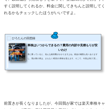
すく説明してくれるか、料金に関してきちんと説明してく
れるかもチェックしたほうがいいですよ。
ひろたんの回想録
車検はいつからできるの？費用の内訳や見積もりが安
いわけ
車に乗っていると、色んな維持費がかかりますよね。税金の種類も色々あります
し。我が家の車は、まもなく4回目の車検を迎えます。そこで、今回は3社で見積
もりして、納得いく内容のところを選ぼうということになりました。女性目線で
の話になります。車に詳しい方が読まれても、参考にならないと思いますので、
ご了承ください。車検はいつからできるの？しなきゃいけない？新車で買って
も、中古車で買っても「車検」は実施しないといけないですよね。車に疎い女性
の場合、購入したところから「車検」の案内が来れば、そのままそこにお...
前置きが長くなりましたが、今回我が家では楽天車検キャ