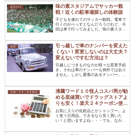
ょっと小さめのものを探し、簡単に設置
味の素スタジアムでサッカー観
おでかけ
でき、飾りつけできるも...
戦！近くの駐車場探しの体験談
子どもを連れてのサッカー観戦。電車で
行くのがべっすとなんだろうけれど、今
回は車で行ってみました。味の素スタジ
アム併設の駐車場は、イベントによって
使える時と使えない時があるので事前に
調べておくといいですね。問題なのは、
引っ越しで車のナンバーを変えた
生活
駐車場！今回は運が良かっ...
くない！変更しないのは大丈夫？
変えないですむ方法は？
引越しにつきものなのが様々な変更手続
き。それは車のナンバーも例外ではあり
ません。しかし愛着のあるナンバー。で
きれば変更したくはありません。そこで
引越しした時の車のナンバー変更につい
て解説します。引っ越しで車のナンバー
沸騰ワード１０怪人コスパ男が勧
ＣＭ・ＴＶ・ＮＥＷＳ
を変えたくない！車と同じ...
める底値買いでドラッグストアよ
りも安く！楽天２４クーポン使い
方
お気に入りの化粧品とかシャンプー。よ
く使う日用品。できるなら安く買いた
い！と思いますよね・・・でも、なかに
は安くならないものも。例えば、美容院
でしか売っていないシャンプーとか、あ
らかじめ価格帯が守られているような商