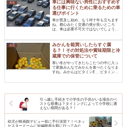
車には興味ない男性におすすめす
生活
品。こういったものはドラッ...
る仕事に行くために乗るための車
選びポイント
車が普及し始め、もう何十年も立ちます
ね。都心みたく交通の便が良いところ
は、車は必要不可欠ではないでしょう
が、地方に住む方なら、ほとんどの人が
車を必要とするはずです。きっとあなた
もそうですよね？今回はそんな車につい
みかんを箱買いしたらすぐ腐
生活
てのお話をしますが、車に興味...
る？！その対処法や賞味期限と冷
蔵庫での保管について
寒い冬がやってきたらこたつの中に入っ
て家族みんなでみかんを食べたくなりま
すね。みかんはビタミンE 、ビタミンC
が豊富で風邪予防になります。11月～1
月が旬なだけに冬に持ってこいの果物で
すね！毎日でも食べて飽きないから箱買
いをするご家庭も...
引っ越し手続きで小学生の子供がいる場合のベ
ストな順番は？タイミングによって小学校に通
えない期間がある？！
幼児が映画館デビュー前に予行演習？！ベネッ
セスタードームに短編映画を観に行ってみた