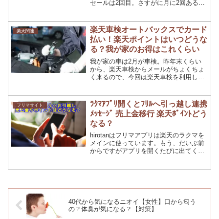
セールは2回目。さすがに月に2回あると
なぁ・・・と思う部分もありますが、買
い忘れたものとか買うチャンスでもあり
ますね(笑)私の場合は買い回りでのポイ
楽天車検オートバックスでカード
楽天関連
ントアップがメインで...
払い！楽天ポイントはいつどうな
る？我が家のお得はこれくらい
我が家の車は2月が車検。昨年末くらい
から、楽天車検からメールがちょくちょ
く来るので、今回は楽天車検を利用して
みることに。楽天車検のキャンペーンを
利用するとポイントはどうなる？いつつ
くの？気になる楽天ポイントと楽天カー
ﾗｸﾏｱﾌﾟﾘ開くとﾌﾘﾙへ引っ越し連携
フリマサイト
ドの利用方法、そしてどれ...
ﾒｯｾｰｼﾞ 売上金移行 楽天ﾎﾟｲﾝﾄどう
なる？
hirotanはフリマアプリは楽天のラクマを
メインに使っています。もう、だいぶ前
からですがアプリを開くたびに出てく
る、フリルへの引っ越しや連携誘導のポ
ップアップ広告・・・いつもウザったい
なと思いつつ×で消していたのです
が・・・・ラクマアプリ...
40代から気になるニオイ【女性】口から匂う
の？体臭が気になる？【対策】