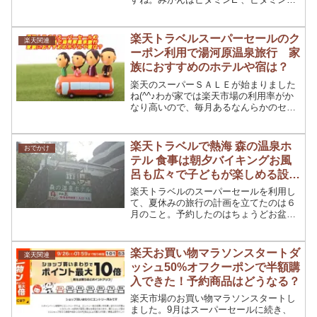
が豊富で風邪予防になります。11月～1
月が旬なだけに冬に持ってこいの果物で
すね！毎日でも食べて飽きないから箱買
楽天トラベルスーパーセールのク
楽天関連
いをするご家庭も...
ーポン利用で湯河原温泉旅行 家
族におすすめのホテルや宿は？
楽天のスーパーＳＡＬＥが始まりました
ね(^^♪わが家では楽天市場の利用率がか
なり高いので、毎月あるなんらかのセー
ルに合わせて買い物をするというのは当
たり前になりつつあります。その買い物
も、ポイントをためるためにいろいろ工
楽天トラベルで熱海 森の温泉ホ
おでかけ
夫するのですが、その...
テル 食事は朝夕バイキングお風
呂も広々で子どもが楽しめる設備
も多し！
楽天トラベルのスーパーセールを利用し
て、夏休みの旅行の計画を立てたのは６
月のこと。予約したのはちょうどお盆時
期でもあり道路の渋滞も心配しました
が、無事に行ってきました～。楽天トラ
ベルで予約をした熱海・森の温泉ホテル
楽天お買い物マラソンスタートダ
楽天関連
は口コミもよく、バイキング...
ッシュ50%オフクーポンで半額購
入できた！予約商品はどうなる？
楽天市場のお買い物マラソンスタートし
ました。9月はスーパーセールに続き、