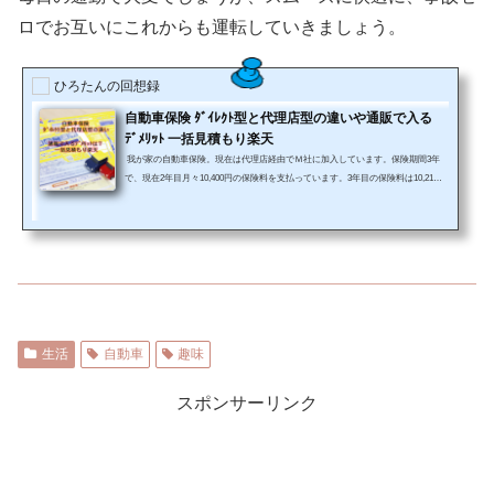
ロでお互いにこれからも運転していきましょう。
ひろたんの回想録
自動車保険 ﾀﾞｲﾚｸﾄ型と代理店型の違いや通販で入る
ﾃﾞﾒﾘｯﾄ 一括見積もり楽天
我が家の自動車保険。現在は代理店経由でＭ社に加入しています。保険期間3年
で、現在2年目月々10,400円の保険料を支払っています。3年目の保険料は10,210
円・・・・。更新時期は4月です。納得して選んで入っていた自動車保険です
が、ここで見直しを決意。掛け捨て保険料12万円は節約したい。このお話はダイ
レクト型と通販型の自動車保険の違いや通販で入るデメリットを考えつつ一括見
積もりを楽天などで利用した体験談です。自動車保険 ダイレクト型と代理店型
の違いは？ダイレクト型といわれる物は、いわゆる通販型ですね。自動...
生活
自動車
趣味
スポンサーリンク