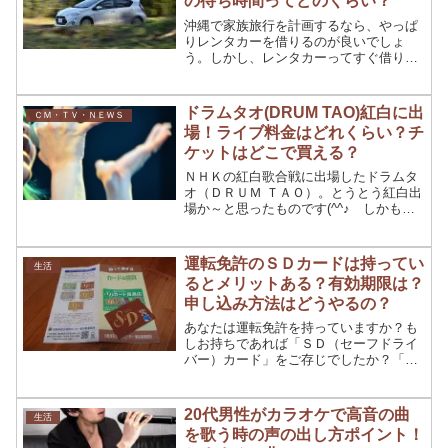
の待ち時間ってどのくらい？
沖縄で家族旅行を計画するなら、やっぱ
りレンタカーを借りるのが良いでしょ
う。しかし、レンタカーってすぐ借りる
事ができるものなのか、どこのレンタカ
ー屋に行けばいいのか悩んでしまいます
よね。そこで今回は、沖縄でレンタカー
ドラムタオ(DRUM TAO)紅白に出
ＣＭ・ＴＶ・ＮＥＷＳ
を借りることについて色々紹...
場！ライブ料金はどれくらい？チ
ケットはどこで買える？
ＮＨＫの紅白歌合戦に出場したドラムタ
オ（ＤＲＵＭ ＴＡＯ）。とうとう紅白出
場か～と思ったものです(^^♪ しかも氷
川きよしさんとのコラボレーション❤ち
ょくちょくメディアで紹介されていたの
で、知っている方も多いのでは？紅白歌
運転免許のＳＤカードは持ってい
生活
合戦に出たことで、...
るとメリットある？有効期限は？
申し込み方法はどうやるの？
あなたは運転免許を持っていますか？も
しお持ちであれば「ＳＤ（セーフドライ
バー）カード」をご存じでしたか？「Ｓ
Ｄカード」ってカメラに入っているや
つ？と思ったあなたは、私と同じことを
考えましたね♪(笑)「ＳＤカード」は、免
20代男性がカラオケで高音の曲
生活
許を取得してから１年以...
を歌う時の声の出し方ポイント！