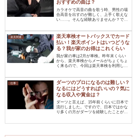
おすすめの曲は？
カラオケで高音の曲を歌う時、男性の場
合高音を出すのが難しく、上手く歌えな
い……。そんな経験ありませんか？でも
大丈夫！普段声が低い男性でも高音が出
せるような声の出し方をお教えします！
これでどんな高音も大丈夫♪きれいな高
楽天車検オートバックスでカード
楽天関連
音で上手に歌ってカラオケ...
払い！楽天ポイントはいつどうな
る？我が家のお得はこれくらい
我が家の車は2月が車検。昨年末くらい
から、楽天車検からメールがちょくちょ
く来るので、今回は楽天車検を利用して
みることに。楽天車検のキャンペーンを
利用するとポイントはどうなる？いつつ
くの？気になる楽天ポイントと楽天カー
ダーツのプロになるのは難しい？
仕事
ドの利用方法、そしてどれ...
なるにはどうすればいいの？気に
なる収入や賞金は？
ダーツと言えば、15年前くらいに日本で
流行しました。ですので、日本ではかな
り多くの方がダーツを経験したことがあ
るのではないでしょうか。ダーツに限ら
ず、遊びというのは常に流行がありま
す。流行りは去って、またやってくると
いうサイクルになっていま...