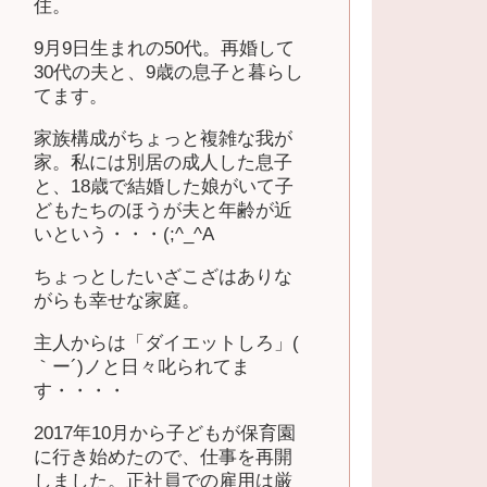
住。
9月9日生まれの50代。再婚して
30代の夫と、9歳の息子と暮らし
てます。
家族構成がちょっと複雑な我が
家。私には別居の成人した息子
と、18歳で結婚した娘がいて子
どもたちのほうが夫と年齢が近
いという・・・(;^_^A
ちょっとしたいざこざはありな
がらも幸せな家庭。
主人からは「ダイエットしろ」(
｀ー´)ノと日々叱られてま
す・・・・
2017年10月から子どもが保育園
に行き始めたので、仕事を再開
しました。正社員での雇用は厳