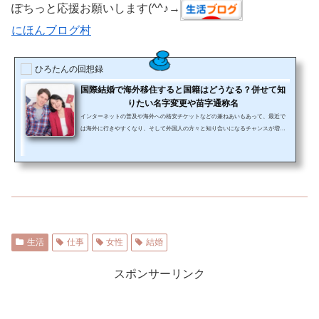
ぽちっと応援お願いします(^^♪→
にほんブログ村
ひろたんの回想録
国際結婚で海外移住すると国籍はどうなる？併せて知
りたい名字変更や苗字通称名
インターネットの普及や海外への格安チケットなどの兼ねあいもあって、最近で
は海外に行きやすくなり、そして外国人の方々と知り合いになるチャンスが増え
ました。そんな現代人の結婚って国際結婚もめずらしくない時代になってきてい
ます。 周りの人達を見わたしても、意外と国際結婚している知り合いがいるっ
て人がいたりしますね。もう、ぜんぜん珍しい事じゃないんですよね。 そんな
中でも、国際結婚したらどうなるだろう？疑問に思うことが沢山あります。でも
私の知るかぎりでは、結婚はある程度、結婚した夫の国のルー...
生活
仕事
女性
結婚
スポンサーリンク