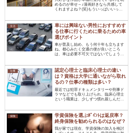
めるのが幸せ～♪漫画好きなら共感して
くれますよね？(笑)もういっぱいいっぱ
いで置く場所もないのにまた買ってしま
ったー！でもなかなか捨てられないー！
なんてことよくあるはず。漫画好きの人
車には興味ない男性におすすめす
生活
は洋服の断捨離より漫画...
る仕事に行くために乗るための車
選びポイント
車が普及し始め、もう何十年も立ちます
ね。都心みたく交通の便が良いところ
は、車は必要不可欠ではないでしょう
が、地方に住む方なら、ほとんどの人が
車を必要とするはずです。きっとあなた
もそうですよね？今回はそんな車につい
認定心理士と臨床心理士の違い
仕事
てのお話をしますが、車に興味...
は？資格は大学に通いながら取れ
るの？仕事の種類は多い？
最近では犯罪ドキュメンタリーや刑事ド
ラマなどでも取り上げられ、臨床心理士
という職業は、少しずつ慣れ親しんだも
のになりつつあるように思えます。です
が、認定心理士はいかがでしょう？デリ
ケートな内容を扱う職業だからこそ、ス
学資保険を選ぶﾎﾟｲﾝﾄは返戻率？
保険
ポットを浴びる機会は少な...
終身保険を勧められるのはなぜ？
我が家では現在、学資保険の加入を検討