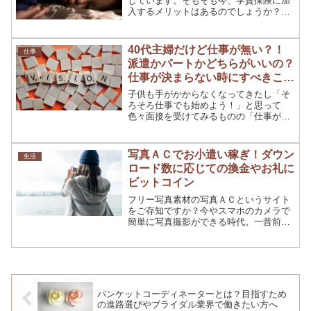
しています。そもそも今、学資保険に加
入するメリットはあるのでしょうか？主
人は「銀行で貯金しとけばいいんじゃな
いの？」と言います。低金利のこの時
代、学資保険でお金を貯めるのはどうな
40代主婦だけど仕事が無い？！
仕事
んでしょう？ここでは、学資...
派遣かパートかどちらがいいの？
仕事が決まらない時にすべきこと
とは？
子供も手がかからなくなってきたし「そ
ろそろ仕事でも始めよう！」と思って
色々面接を受けてみるものの「仕事が決
まらない！」なんて事はありませんか？
子供の行事や部活などはしっかりサポー
トしたい！けれど「資格なし、経験な
写真ＡＣでお小遣い稼ぎ！ダウン
生活
し、残業なし、土日休み・・・...
ロード数に応じての換金やお礼に
ビットコイン
フリー写真素材の写真ＡＣというサイト
をご存知ですか？今やスマホのカメラで
簡単に写真撮影ができる時代。一昔前
は、デジカメを持ち歩いたものですが、
スマホでも高画質の写真を撮れるように
なりましたね。趣味で写真を撮っている
という方や、写真を撮るのが...
バンケットコーディネーターとは？目指すため
の進路選びやブライダル業界で働きたい方へ