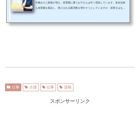
共働きのご家庭が増え、保育園に通うお子さんは年々増加しています。各自治体
も保育園を新設し、受け入れる園児数を増やそうとしていますが、保育士はなか
なかハードな仕事です。そのためせっかく資格を持っていても別の仕事をしてい
る方(潜在保育士)も多いです。新しく保育園ができても保育士がいなくては園は
まわりませんから、保育士として働ける人材が求められています。保育士は保育
の専門学校を卒業して資格得て働き始めるのが一般的ですが、専門学校に通わず
に社会人が試験を受験しても資格が取れるのはご存知でしょうか？&nbsp...
仕事
介護
仕事
資格
スポンサーリンク