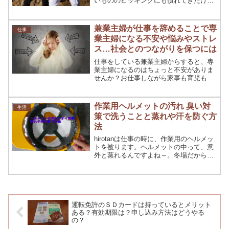
いもののピッキングにも慣れてきたけれ
ど、あちこち関節の痛みは年のせいもあ
るのかな(;^_^A暑くなってくると悩むの
が服装。倉庫での仕事なので、軽装とい
兼業主婦が仕事を辞めることで専
仕事
うわけにもいかず・・...
業主婦になる不安や悩みやストレ
ス…社会とのつながりを保つには
仕事をしている兼業主婦からすると、専
業主婦になるのはちょっと不安がありま
せんか？お仕事しながら家事も育児もと
忙しいと、専業主婦になったらどうなる
んだろう・・・と。仕事をしていれば忙
しい、だけど安定した収入はある。辞め
作業用ヘルメットの汚れ 臭い対
生活
るときには、いろいろな不...
策で洗うことと蒸れや汗を防ぐ方
法
hirotanは仕事の時に、作業用のヘルメッ
トを被ります。ヘルメットの中って、意
外と蒸れるんですよね～。冬場だからそ
んなに汗は書かないだろうと思ったら大
間違い！ヘルメットの中は外気との温度
差で蒸れます！夏なんてとんでもない！
汚れてしまったヘ...
運転免許のＳＤカードは持っているとメリット
ある？有効期限は？申し込み方法はどうやる
の？