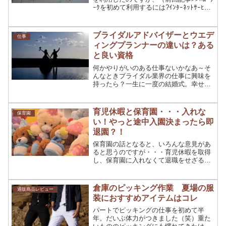
ｰｸを初めて利用するには?ｲﾝﾀｰﾈｯﾄｻｰﾋﾞｽ
とは？主婦&子持ちは不利?ハローワーク
を利用するのも久しぶりで、相談員の方
との数回の面談を重ねる中で小耳にした
ブライダルアドバイザーとウエデ
仕事
キ...
ィングプランナーの違いは？ある
と良い資格
何かやりがいのある仕事ないかなあ～そ
んなときブライダル業界の仕事に興味を
持ったら？一生に一度の結婚式。幸せの
お手伝いができる素晴らしい職業ですよ
ね♪しかし、ブライダル業界の職種って
ウエディングプランナーくらいしか思い
育児休暇と保育園・・・入れな
保育園
つかないなあ～そんなとき...
い！やっと途中入園決まったら即
退園？！
保育園の話となると、いろんな意見があ
ると思うのですが・・・育児休暇を取得
し、保育園に入れなくて退職をせざるを
得なかったとか、入園は決まったけど、
職場に復帰できず求職となったら退園を
迫られた・・・・ということで。今回の
倉庫のピッキング作業 夏場の服
通販商品レビュー
お話は私実体験をもとにま...
装におすすめアイテムはコレ
パートでピッキングの仕事を初めて半
年。だいぶ体力がつきました（笑）重た