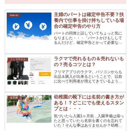
主婦のパートは確定申告不要？扶
how-to
養内で仕事を掛け持ちしている場
合の確定申告のやり方
パートの同僚と話していてちょっと気に
なりました・・・「パートかけもしして
るんだけど、確定申告とかって必要なの
かなぁ・・・今までしてなかったんだけ
ど、今の会社って所得税引かれてるよ
ね、扶養内で働いていたら税金かからな
ラクマで売れるもの＆売れないも
フリマサイト
いんじゃないのかなぁ・・・...
の？売るコツとは？
フリマアプリのラクマ。パソコンからも
出品＆購入が出来るということで、以前
に比べて利用者が増えてきているように
感じるのは私だけでしょうか？ラクマは
売れない・・・なんて言葉を以前は聞い
ていましたが、本当に売れないのでしょ
幼稚園の靴下には名前の書き方が
保育園
うか？ラクマで売れるもの...
ある！？どこにでも使えるスタン
プとは・・・
気づいたら入園1ヶ月前...入園準備は揃っ
たと思っていたら名前を書くのを忘れて
いた！そんな事はありませんか？幼稚園
や保育園に入園する際に必ずしなければ