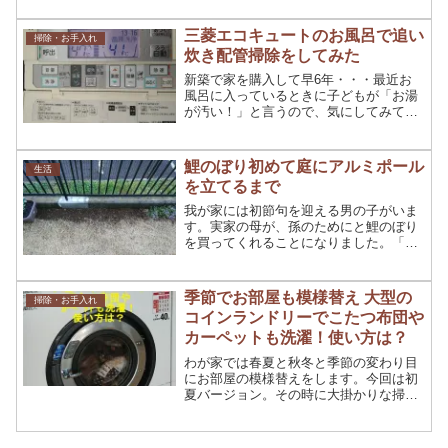
ならないのが”名前書き”ですが１つ１つ
に書かないといけないので大変ですよ
三菱エコキュートのお風呂で追い
掃除・お手入れ
ね。その中の１つに...
炊き配管掃除をしてみた
新築で家を購入して早6年・・・最近お
風呂に入っているときに子どもが「お湯
が汚い！」と言うので、気にしてみてみ
ると確かに何かゴミのようなもの
が・・・湯垢？これってお風呂の追い炊
き配管の汚れかな？
鯉のぼり初めて庭にアルミポール
生活
を立てるまで
我が家には初節句を迎える男の子がいま
す。実家の母が、孫のためにと鯉のぼり
を買ってくれることになりました。「庭
にポールを立てられるわよね？」との問
いに「たぶん大丈夫。」と答えたのはい
いけれど・・・。届いたポールの大きさ
季節でお部屋も模様替え 大型の
掃除・お手入れ
にびっくり！さぁ、アルミ...
コインランドリーでこたつ布団や
カーペットも洗濯！使い方は？
わが家では春夏と秋冬と季節の変わり目
にお部屋の模様替えをします。今回は初
夏バージョン。その時に大掛かりな掃除
をするのですが、秋冬ものの中にはこた
つ布団やカーペット、ラグマットなんか
もあって洗濯が大変。前回、カーペット