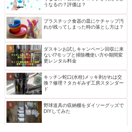
うなるの？評価は？
プラスチック食器の皿にケチャップ汚
れが残ってしまった時の落とし方は？
ダスキンお試しキャンペーン回収に来
ない!?モップと掃除機使い方や期間変
更レンタル料金
キッチン蛇口(水栓)メッキ剥がれは交
換？修理？タカギみず工房スタンダー
ド
野球道具の収納棚をダイソーグッズで
DIYしてみた