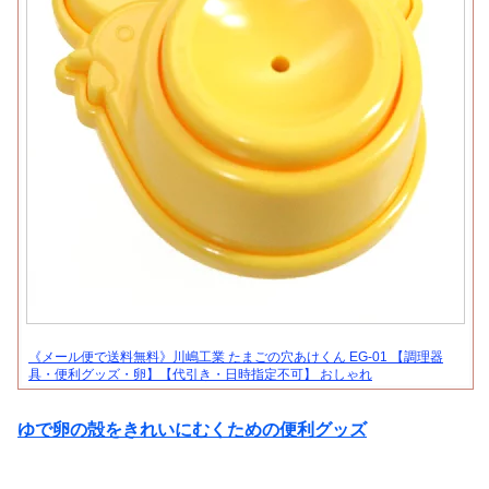
《メール便で送料無料》川嶋工業 たまごの穴あけくん EG-01 【調理器
具・便利グッズ・卵】【代引き・日時指定不可】 おしゃれ
ゆで卵の殻をきれいにむくための便利グッズ