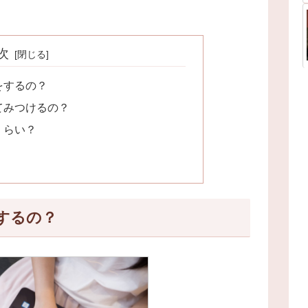
次
をするの？
てみつけるの？
くらい？
するの？