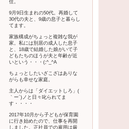
住。
9月9日生まれの50代。再婚して
30代の夫と、9歳の息子と暮らし
てます。
家族構成がちょっと複雑な我が
家。私には別居の成人した息子
と、18歳で結婚した娘がいて子
どもたちのほうが夫と年齢が近
いという・・・(;^_^A
ちょっとしたいざこざはありな
がらも幸せな家庭。
主人からは「ダイエットしろ」(
｀ー´)ノと日々叱られてま
す・・・・
2017年10月から子どもが保育園
に行き始めたので、仕事を再開
しました。正社員での雇用は厳