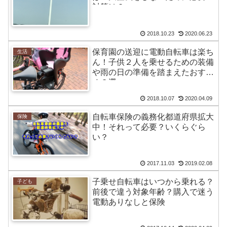
対策は？
2018.10.23
2020.06.23
保育園の送迎に電動自転車は楽ち
生活
ん！子供２人を乗せるための装備
や雨の日の準備を踏まえたおすす
め３選
2018.10.07
2020.04.09
自転車保険の義務化都道府県拡大
保険
中！それって必要？いくらぐら
い？
2017.11.03
2019.02.08
子乗せ自転車はいつから乗れる？
子ども
前後で違う対象年齢？購入で迷う
電動ありなしと保険