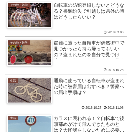
自転車の防犯登録しないとどうな
その他・雑学
る？書類紛失で引越しは県外の時
はどうしたらいい？
2019.03.06
盗難に遭った自転車が偶然街中で
その他・雑学
見つかったら持ち帰ってもいい
の？盗まれたのを自分で見つけた
時にすべきことや戻ってきた後す
ること
2018.10.28
通勤に使っている自転車が盗まれ
生活
た時に被害届は出すべき？警察へ
の届出手順は？
2018.10.27
2018.11.08
カラスに襲われる！？自転車で後
生活
頭部めがけて飛んできたものと
は？大怪我をしないために必要な