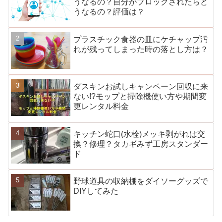
うなるの？自分がブロックされたらど
うなるの？評価は？
プラスチック食器の皿にケチャップ汚
れが残ってしまった時の落とし方は？
ダスキンお試しキャンペーン回収に来
ない!?モップと掃除機使い方や期間変
更レンタル料金
キッチン蛇口(水栓)メッキ剥がれは交
換？修理？タカギみず工房スタンダー
ド
野球道具の収納棚をダイソーグッズで
DIYしてみた