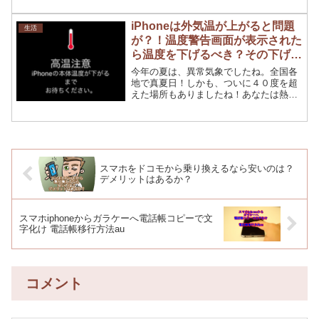
ＣＯＭと一緒に、auのスマホにすると、
維持費が安くなるという話を、営業の人
iPhoneは外気温が上がると問題
生活
に聞いたから。ドコモ...
が？！温度警告画面が表示された
ら温度を下げるべき？その下げ方
とは
今年の夏は、異常気象でしたね。全国各
地で真夏日！しかも、ついに４０度を超
えた場所もありましたね！あなたは熱中
症などには、ならなかったですか？さ
て、あなたは無事でもiPhoneに異常がで
たみたいですね！では、今回はそれにつ
いてお話していきまし...
スマホをドコモから乗り換えるなら安いのは？
デメリットはあるか？
スマホiphoneからガラケーへ電話帳コピーで文
字化け 電話帳移行方法au
コメント