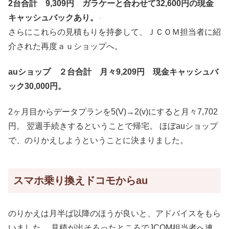
2台合計 9,309円 ガラケーと合わせて32,600円の現金
キャッシュバックあり。
さらにこれらの見積もりを持参して、ＪＣＯＭ担当者に紹
介された再度ａｕショップへ。
auショップ ２台
合計 月々9,209円 現金キャッシュバ
ック30,000円。
2ヶ月目からデータプランを5(V)→2(v)にすると月々7,702
円。 翌週手続きするということで帰宅。 ほぼauショップ
で、のりかえしようということに決まりました。
スマホ乗り換えドコモからau
のりかえは月半ば以降のほうが良いと、アドバイスをもら
いました。 見積が出そろったところでJCOM担当者へ連