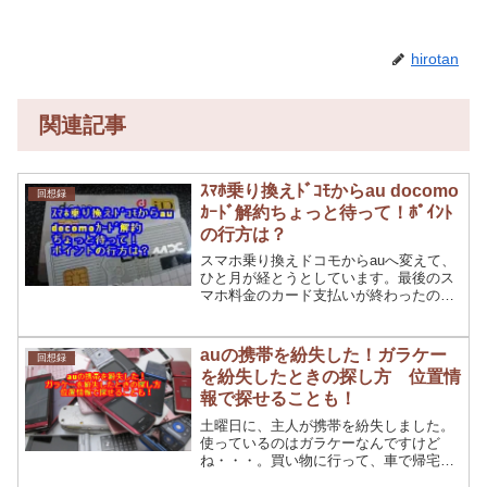
hirotan
関連記事
ｽﾏﾎ乗り換えﾄﾞｺﾓからau docomo
回想録
ｶｰﾄﾞ解約ちょっと待って！ﾎﾟｲﾝﾄ
の行方は？
スマホ乗り換えドコモからauへ変えて、
ひと月が経とうとしています。最後のス
マホ料金のカード支払いが終わったの
で、 docomoのｄカードを解約しようと
いうことになりました。 我が家は普段、
楽天カードをメインに使っているため ｄ
auの携帯を紛失した！ガラケー
回想録
カードの用途は...
を紛失したときの探し方 位置情
報で探せることも！
土曜日に、主人が携帯を紛失しました。
使っているのはガラケーなんですけど
ね・・・。買い物に行って、車で帰宅途
中に携帯が無いことに気づいて、すぐに