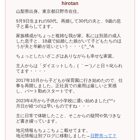
hirotan
山梨県出身。東京都日野市在住。
9月9日生まれの50代。再婚して30代の夫と、9歳の息
子と暮らしてます。
家族構成がちょっと複雑な我が家。私には別居の成人
した息子と、18歳で結婚した娘がいて子どもたちのほ
うが夫と年齢が近いという・・・(;^_^A
ちょっとしたいざこざはありながらも幸せな家庭。
主人からは「ダイエットしろ」( ｀ー´)ノと日々叱られ
てます・・・・
2017年10月から子どもが保育園に行き始めたので、仕
事を再開しました。正社員での雇用は厳しいと実感
し、パート勤めスタートです。
2023年4月から子供が小学校に通い始めました(^^♪
月日が経つのは早いものですね・・・
主に日常で体験したこと、そこからの疑問や気づきな
ど書き綴っています。
地元情報もちょこちょこ載せてます。
地元情報は別ブログに移動しました→
日野市って？