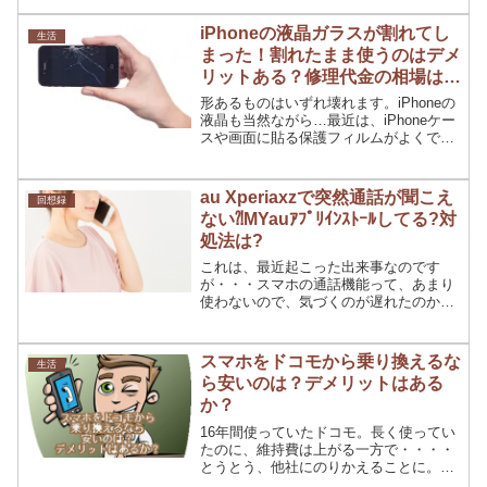
探しに行けば良かったんですけど、面倒
だからいいと言って一度家に帰っちゃっ
iPhoneの液晶ガラスが割れてし
生活
たんですよね。ガラケーを紛...
まった！割れたまま使うのはデメ
リットある？修理代金の相場はど
れくらい？
形あるものはいずれ壊れます。iPhoneの
液晶も当然ながら…最近は、iPhoneケー
スや画面に貼る保護フィルムがよくでき
てきているので、前よりは画面が割れて
いる人を、見なくなったような気がしま
す。でもiPhoneの液晶ガラスって、ちょ
au Xperiaxzで突然通話が聞こえ
回想録
っとし...
ない⁈MYauｱﾌﾟﾘｲﾝｽﾄｰﾙしてる?対
処法は?
これは、最近起こった出来事なのです
が・・・スマホの通話機能って、あまり
使わないので、気づくのが遅れたのかも
しれません。Xperiaxzを使っていて起き
た不具合とは？その時の対処方法のまと
めです。au Xperiaxzで突然通話が聞こ
スマホをドコモから乗り換えるな
生活
えない今...
ら安いのは？デメリットはある
か？
16年間使っていたドコモ。長く使ってい
たのに、維持費は上がる一方で・・・・
とうとう、他社にのりかえることに。キ
ッカケは、今年4月に引っ越した際、Ｊ