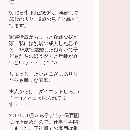
住。
9月9日生まれの50代。再婚して
30代の夫と、9歳の息子と暮らし
てます。
家族構成がちょっと複雑な我が
家。私には別居の成人した息子
と、18歳で結婚した娘がいて子
どもたちのほうが夫と年齢が近
いという・・・(;^_^A
ちょっとしたいざこざはありな
がらも幸せな家庭。
主人からは「ダイエットしろ」(
｀ー´)ノと日々叱られてま
す・・・・
2017年10月から子どもが保育園
に行き始めたので、仕事を再開
しました。正社員での雇用は厳