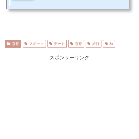
期、安く飛行機を予約する方法、宿泊の安いホテルを紹介します。沖縄へ遊びに
行くなら安い時期はいつがベスト？やっぱりシーズンに行くと高いので、まずシ
ーズンオフを狙う必要があります。オフシーズンは11月～1月と梅雨時期（5月～
7月上旬）と言われています。ただし、沖縄での11月はとても気候も良いです...
京都
スポット
デート
京都
旅行
秋
スポンサーリンク