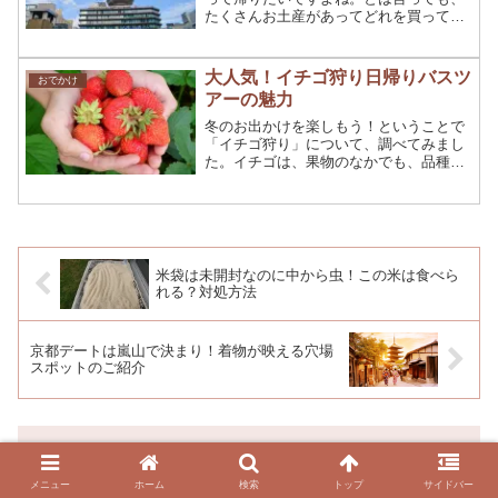
たくさんお土産があってどれを買ってい
いのか悩むという人も多いかと思いま
す。そこで京都のお土産といえばコレ！
という定番のお土産から急上昇中の注目
大人気！イチゴ狩り日帰りバスツ
おでかけ
のお土産を紹介したいと思い...
アーの魅力
冬のお出かけを楽しもう！ということで
「イチゴ狩り」について、調べてみまし
た。イチゴは、果物のなかでも、品種が
多いことで知られています。実は、旬が
いつなのか・・・よくわからないという
方も多いのではないでしょうか？まず
は、イチゴの旬がいつなのか...
米袋は未開封なのに中から虫！この米は食べら
れる？対処方法
京都デートは嵐山で決まり！着物が映える穴場
スポットのご紹介
コメント
メニュー
ホーム
検索
トップ
サイドバー