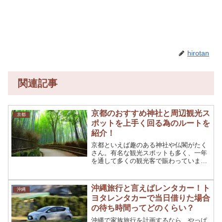
hirotan
関連記事
京都のおすすめ神社と周辺観光ス
京都
ポットを上手く回る為のルートを
紹介！
京都といえば趣のある神社や仏閣がたく
さん。有名な観光スポットも多く、一年
を通して多くの観光客で賑わっていま
す。本当にたくさんの神社があるので時
間が足りない。どこに行こうか、迷う方
も多いのではねいでしょうか？そこでお
沖縄旅行と言えばレンタカー！ト
沖縄
すすめの神社や周辺の観光ス...
ヨタレンタカーで当日借りた場合
の待ち時間ってどのくらい？
沖縄で家族旅行を計画するなら、やっぱ