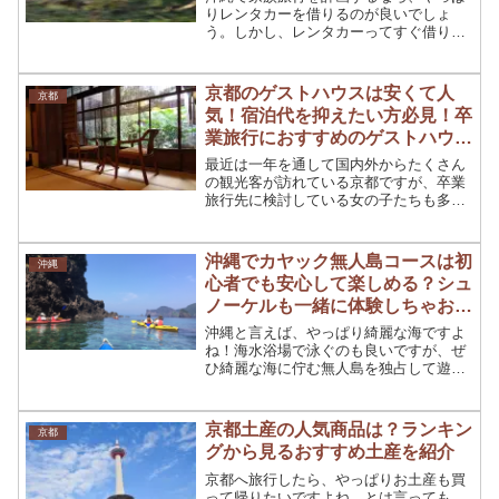
りレンタカーを借りるのが良いでしょ
う。しかし、レンタカーってすぐ借りる
事ができるものなのか、どこのレンタカ
ー屋に行けばいいのか悩んでしまいます
よね。そこで今回は、沖縄でレンタカー
京都のゲストハウスは安くて人
京都
を借りることについて色々紹...
気！宿泊代を抑えたい方必見！卒
業旅行におすすめのゲストハウス
５選
最近は一年を通して国内外からたくさん
の観光客が訪れている京都ですが、卒業
旅行先に検討している女の子たちも多い
のではないでしょうか。風情あふれる町
家の通りを、着物を着て散策したり、若
い女の子が人力車に乗って観光したりし
沖縄でカヤック無人島コースは初
沖縄
ているのをよく見かけます...
心者でも安心して楽しめる？シュ
ノーケルも一緒に体験しちゃお
う！
沖縄と言えば、やっぱり綺麗な海ですよ
ね！海水浴場で泳ぐのも良いですが、ぜ
ひ綺麗な海に佇む無人島を独占して遊ぶ
というのもとても気持ちが良いです。経
験がないし、出来るか不安…という方は
多いのではないでしょうか。大丈夫で
京都土産の人気商品は？ランキン
京都
す！楽しめる事間違いなしで...
グから見るおすすめ土産を紹介
京都へ旅行したら、やっぱりお土産も買
って帰りたいですよね。とは言っても、