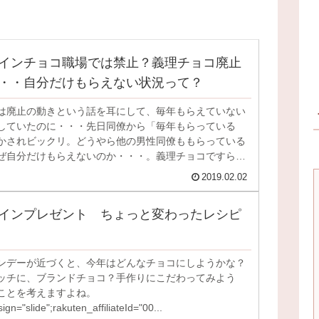
インチョコ職場では禁止？義理チョコ廃止
・・自分だけもらえない状況って？
は廃止の動きという話を耳にして、毎年もらえていない
していたのに・・・先日同僚から「毎年もらっている
かされビックリ。どうやら他の男性同僚ももらっている
ぜ自分だけもらえないのか・・・。義理チョコですらも
2019.02.02
インプレゼント ちょっと変わったレシピ
ンデーが近づくと、今年はどんなチョコにしようかな？
ッチに、ブランドチョコ？手作りにこだわってみよう
ことを考えますよね。
gn="slide";rakuten_affiliateId="00...