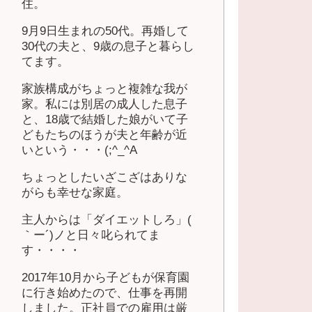
住。
9月9日生まれの50代。再婚して
30代の夫と、9歳の息子と暮らし
てます。
家族構成がちょっと複雑な我が
家。私には別居の成人した息子
と、18歳で結婚した娘がいて子
どもたちのほうが夫と年齢が近
いという・・・(;^_^A
ちょっとしたいざこざはありな
がらも幸せな家庭。
主人からは「ダイエットしろ」(
｀ー´)ノと日々叱られてま
す・・・・
2017年10月から子どもが保育園
に行き始めたので、仕事を再開
しました。正社員での雇用は厳