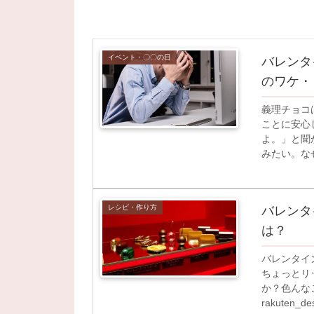
イベント・〇〇の日
バレンタ
のワケ・
義理チョコ
ことに安心
よ。」と聞
みたい。な
ら...
レシピ・作り方
バレンタ
は？
バレンタイ
ちょっとリ
か？色んな
rakuten_desi